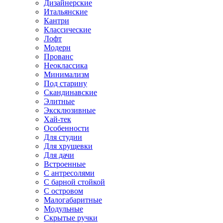
Дизайнерские
Итальянские
Кантри
Классические
Лофт
Модерн
Прованс
Неоклассика
Минимализм
Под старину
Скандинавские
Элитные
Эксклюзивные
Хай-тек
Особенности
Для студии
Для хрущевки
Для дачи
Встроенные
С антресолями
С барной стойкой
С островом
Малогабаритные
Модульные
Скрытые ручки