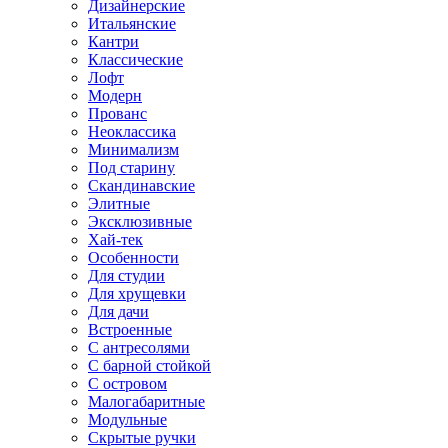
Дизайнерские
Итальянские
Кантри
Классические
Лофт
Модерн
Прованс
Неоклассика
Минимализм
Под старину
Скандинавские
Элитные
Эксклюзивные
Хай-тек
Особенности
Для студии
Для хрущевки
Для дачи
Встроенные
С антресолями
С барной стойкой
С островом
Малогабаритные
Модульные
Скрытые ручки