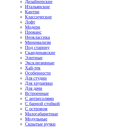
Дизайнерские
Итальянские
Кантри
Классические
Лофт
Модерн
Прованс
Неоклассика
Минимализм
Под старину
Скандинавские
Элитные
Эксклюзивные
Хай-тек
Особенности
Для студии
Для хрущевки
Для дачи
Встроенные
С антресолями
С барной стойкой
С островом
Малогабаритные
Модульные
Скрытые ручки