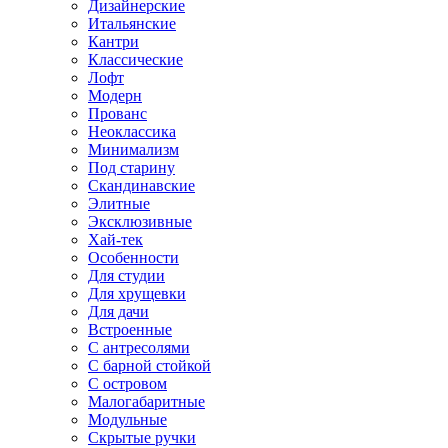
Дизайнерские
Итальянские
Кантри
Классические
Лофт
Модерн
Прованс
Неоклассика
Минимализм
Под старину
Скандинавские
Элитные
Эксклюзивные
Хай-тек
Особенности
Для студии
Для хрущевки
Для дачи
Встроенные
С антресолями
С барной стойкой
С островом
Малогабаритные
Модульные
Скрытые ручки