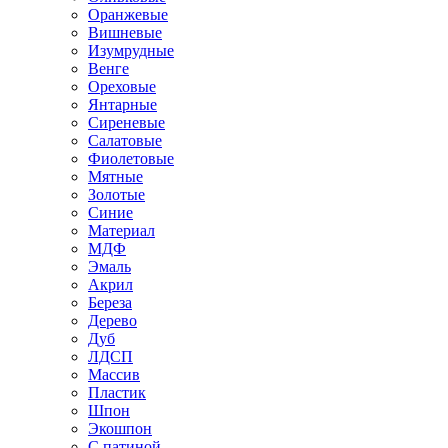
Оранжевые
Вишневые
Изумрудные
Венге
Ореховые
Янтарные
Сиреневые
Салатовые
Фиолетовые
Мятные
Золотые
Синие
Материал
МДФ
Эмаль
Акрил
Береза
Дерево
Дуб
ЛДСП
Массив
Пластик
Шпон
Экошпон
С патиной