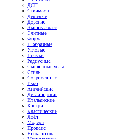
ДСП
Стоимость
Дешевые
Дорогие
Эконом-класс
Элитные
Форма
П-образные
Угловые
Прямые
Радиусные
Скошенные углы
Стиль
Современные
Евро
Английские
Дизайнерские
Итальянские
Кантри
Классические
Лофт
Модерн
Прованс
Неоклассика