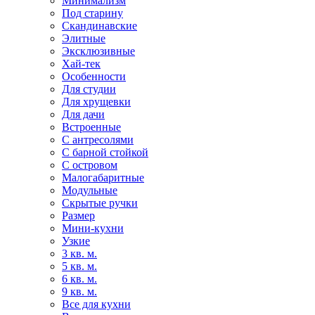
Минимализм
Под старину
Скандинавские
Элитные
Эксклюзивные
Хай-тек
Особенности
Для студии
Для хрущевки
Для дачи
Встроенные
С антресолями
С барной стойкой
С островом
Малогабаритные
Модульные
Скрытые ручки
Размер
Мини-кухни
Узкие
3 кв. м.
5 кв. м.
6 кв. м.
9 кв. м.
Все для кухни