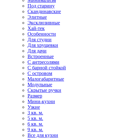
Минимализм
Под старину
Скандинавские
Элитные
Эксклюзивные
Хай-тек
Особенности
Для студии
Для хрущевки
Для дачи
Встроенные
С антресолями
С барной стойкой
С островом
Малогабаритные
Модульные
Скрытые ручки
Размер
Мини-кухни
Узкие
3 кв. м.
5 кв. м.
6 кв. м.
9 кв. м.
Все для кухни