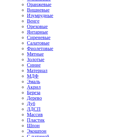
Оранжевые
Вишневые
Изумрудные
Венге
Ореховые
Янтарные
Сиреневые
Салатовые
Фиолетовые
Мятные
Золотые
Синие
Материал
МДФ
Эмаль
Акрил
Береза
Дерево
Дуб
ЛДСП
Массив
Пластик
Шпон
Экошпон
С патиной