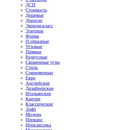
ДСП
Стоимость
Дешевые
Дорогие
Эконом-класс
Элитные
Форма
П-образные
Угловые
Прямые
Радиусные
Скошенные углы
Стиль
Современные
Евро
Английские
Дизайнерские
Итальянские
Кантри
Классические
Лофт
Модерн
Прованс
Неоклассика