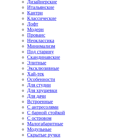
Дизайнерские
Итальянские
Кантри
Классические
Лофт
Модерн
Прованс
Неоклассика
Минимализм
Под старину
Скандинавские
Элитные
Эксклюзивные
Хай-тек
Особенности
Для студии
Для хрущевки
Для дачи
Встроенные
С антресолями
С барной стойкой
С островом
Малогабаритные
Модульные
Скрытые ручки