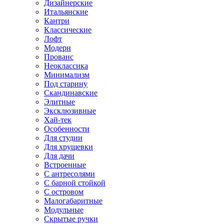
Дизайнерские
Итальянские
Кантри
Классические
Лофт
Модерн
Прованс
Неоклассика
Минимализм
Под старину
Скандинавские
Элитные
Эксклюзивные
Хай-тек
Особенности
Для студии
Для хрущевки
Для дачи
Встроенные
С антресолями
С барной стойкой
С островом
Малогабаритные
Модульные
Скрытые ручки