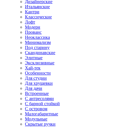
Дизайнерские
Итальянские
Кантри
Классические
Лофт
Модерн
Прованс
Неоклассика
Минимализм
Под старину
Скандинавские
Элитные
Эксклюзивные
Хай-тек
Особенности
Для студии
Для хрущевки
Для дачи
Встроенные
С антресолями
С барной стойкой
С островом
Малогабаритные
Модульные
Скрытые ручки