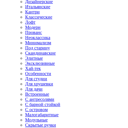
Дизайнерские
Итальянские
Кантри
Классические
Лофт
Модерн
Прованс
Неоклассика
Минимализм
Под старину
Скандинавские
Элитные
Эксклюзивные
Хай-тек
Особенности
Для студии
Для хрущевки
Для дачи
Встроенные
С антресолями
С барной стойкой
С островом
Малогабаритные
Модульные
Скрытые ручки