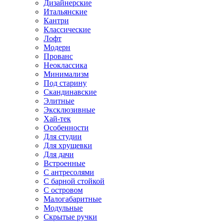
Дизайнерские
Итальянские
Кантри
Классические
Лофт
Модерн
Прованс
Неоклассика
Минимализм
Под старину
Скандинавские
Элитные
Эксклюзивные
Хай-тек
Особенности
Для студии
Для хрущевки
Для дачи
Встроенные
С антресолями
С барной стойкой
С островом
Малогабаритные
Модульные
Скрытые ручки