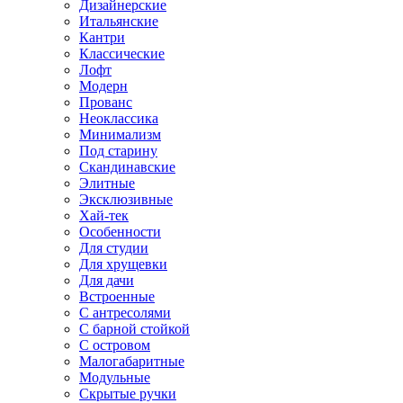
Дизайнерские
Итальянские
Кантри
Классические
Лофт
Модерн
Прованс
Неоклассика
Минимализм
Под старину
Скандинавские
Элитные
Эксклюзивные
Хай-тек
Особенности
Для студии
Для хрущевки
Для дачи
Встроенные
С антресолями
С барной стойкой
С островом
Малогабаритные
Модульные
Скрытые ручки