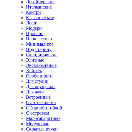
Дизайнерские
Итальянские
Кантри
Классические
Лофт
Модерн
Прованс
Неоклассика
Минимализм
Под старину
Скандинавские
Элитные
Эксклюзивные
Хай-тек
Особенности
Для студии
Для хрущевки
Для дачи
Встроенные
С антресолями
С барной стойкой
С островом
Малогабаритные
Модульные
Скрытые ручки