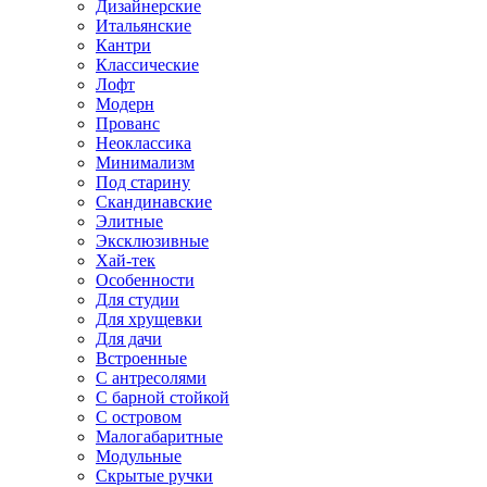
Дизайнерские
Итальянские
Кантри
Классические
Лофт
Модерн
Прованс
Неоклассика
Минимализм
Под старину
Скандинавские
Элитные
Эксклюзивные
Хай-тек
Особенности
Для студии
Для хрущевки
Для дачи
Встроенные
С антресолями
С барной стойкой
С островом
Малогабаритные
Модульные
Скрытые ручки