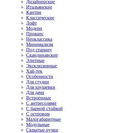
Дизайнерские
Итальянские
Кантри
Классические
Лофт
Модерн
Прованс
Неоклассика
Минимализм
Под старину
Скандинавские
Элитные
Эксклюзивные
Хай-тек
Особенности
Для студии
Для хрущевки
Для дачи
Встроенные
С антресолями
С барной стойкой
С островом
Малогабаритные
Модульные
Скрытые ручки