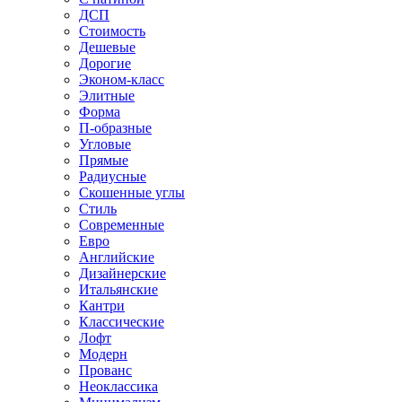
ДСП
Стоимость
Дешевые
Дорогие
Эконом-класс
Элитные
Форма
П-образные
Угловые
Прямые
Радиусные
Скошенные углы
Стиль
Современные
Евро
Английские
Дизайнерские
Итальянские
Кантри
Классические
Лофт
Модерн
Прованс
Неоклассика