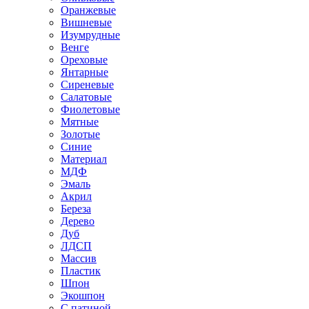
Оранжевые
Вишневые
Изумрудные
Венге
Ореховые
Янтарные
Сиреневые
Салатовые
Фиолетовые
Мятные
Золотые
Синие
Материал
МДФ
Эмаль
Акрил
Береза
Дерево
Дуб
ЛДСП
Массив
Пластик
Шпон
Экошпон
С патиной