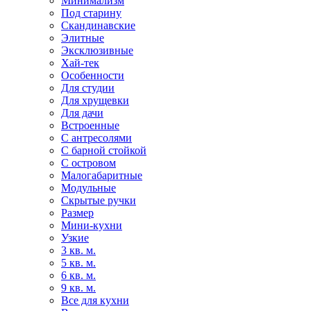
Минимализм
Под старину
Скандинавские
Элитные
Эксклюзивные
Хай-тек
Особенности
Для студии
Для хрущевки
Для дачи
Встроенные
С антресолями
С барной стойкой
С островом
Малогабаритные
Модульные
Скрытые ручки
Размер
Мини-кухни
Узкие
3 кв. м.
5 кв. м.
6 кв. м.
9 кв. м.
Все для кухни