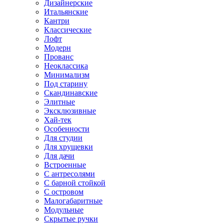
Дизайнерские
Итальянские
Кантри
Классические
Лофт
Модерн
Прованс
Неоклассика
Минимализм
Под старину
Скандинавские
Элитные
Эксклюзивные
Хай-тек
Особенности
Для студии
Для хрущевки
Для дачи
Встроенные
С антресолями
С барной стойкой
С островом
Малогабаритные
Модульные
Скрытые ручки