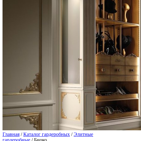
Главная
/
Каталог гардеробных
/
Элитные
гардеробные
/ Биоко