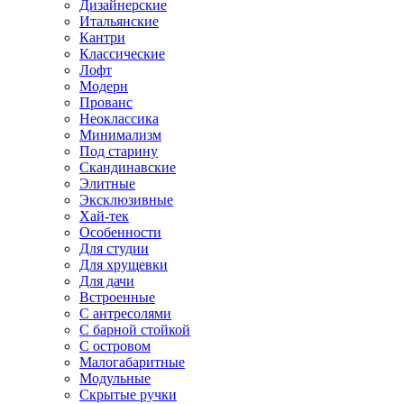
Дизайнерские
Итальянские
Кантри
Классические
Лофт
Модерн
Прованс
Неоклассика
Минимализм
Под старину
Скандинавские
Элитные
Эксклюзивные
Хай-тек
Особенности
Для студии
Для хрущевки
Для дачи
Встроенные
С антресолями
С барной стойкой
С островом
Малогабаритные
Модульные
Скрытые ручки