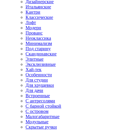
Дизайнерские
Итальянские
Кантри
Классические
Лофт
Модерн
Прованс
Неоклассика
Минимализм
Под старину
Скандинавские
Элитные
Эксклюзивные
Хай-тек
Особенности
Для студии
Для хрущевки
Для дачи
Встроенные
С антресолями
С барной стойкой
С островом
Малогабаритные
Модульные
Скрытые ручки