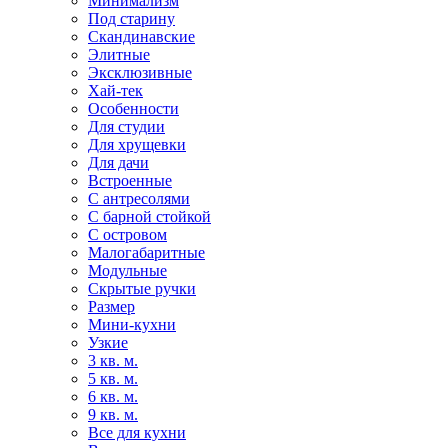
Минимализм
Под старину
Скандинавские
Элитные
Эксклюзивные
Хай-тек
Особенности
Для студии
Для хрущевки
Для дачи
Встроенные
С антресолями
С барной стойкой
С островом
Малогабаритные
Модульные
Скрытые ручки
Размер
Мини-кухни
Узкие
3 кв. м.
5 кв. м.
6 кв. м.
9 кв. м.
Все для кухни