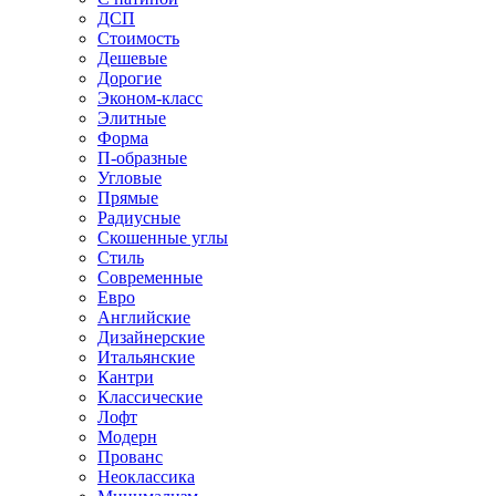
ДСП
Стоимость
Дешевые
Дорогие
Эконом-класс
Элитные
Форма
П-образные
Угловые
Прямые
Радиусные
Скошенные углы
Стиль
Современные
Евро
Английские
Дизайнерские
Итальянские
Кантри
Классические
Лофт
Модерн
Прованс
Неоклассика