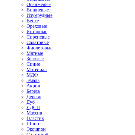
Оранжевые
Вишневые
Изумрудные
Венге
Ореховые
Янтарные
Сиреневые
Салатовые
Фиолетовые
Мятные
Золотые
Синие
Материал
МДФ
Эмаль
Акрил
Береза
Дерево
Дуб
ЛДСП
Массив
Пластик
Шпон
Экошпон
С патиной