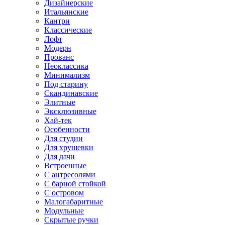
Дизайнерские
Итальянские
Кантри
Классические
Лофт
Модерн
Прованс
Неоклассика
Минимализм
Под старину
Скандинавские
Элитные
Эксклюзивные
Хай-тек
Особенности
Для студии
Для хрущевки
Для дачи
Встроенные
С антресолями
С барной стойкой
С островом
Малогабаритные
Модульные
Скрытые ручки