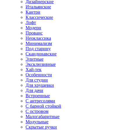
Дизайнерские
Итальянские
Кантри
Классические
Лофт
Модерн
Прованс
Неоклассика
Минимализм
Под старину
Скандинавские
Элитные
Эксклюзивные
Хай-тек
Особенности
Для студии
Для хрущевки
Для дачи
Встроенные
С антресолями
С барной стойкой
С островом
Малогабаритные
Модульные
Скрытые ручки