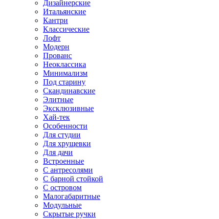
Дизайнерские
Итальянские
Кантри
Классические
Лофт
Модерн
Прованс
Неоклассика
Минимализм
Под старину
Скандинавские
Элитные
Эксклюзивные
Хай-тек
Особенности
Для студии
Для хрущевки
Для дачи
Встроенные
С антресолями
С барной стойкой
С островом
Малогабаритные
Модульные
Скрытые ручки