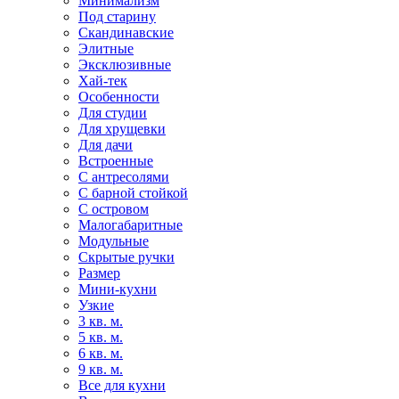
Минимализм
Под старину
Скандинавские
Элитные
Эксклюзивные
Хай-тек
Особенности
Для студии
Для хрущевки
Для дачи
Встроенные
С антресолями
С барной стойкой
С островом
Малогабаритные
Модульные
Скрытые ручки
Размер
Мини-кухни
Узкие
3 кв. м.
5 кв. м.
6 кв. м.
9 кв. м.
Все для кухни