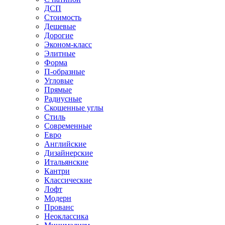
ДСП
Стоимость
Дешевые
Дорогие
Эконом-класс
Элитные
Форма
П-образные
Угловые
Прямые
Радиусные
Скошенные углы
Стиль
Современные
Евро
Английские
Дизайнерские
Итальянские
Кантри
Классические
Лофт
Модерн
Прованс
Неоклассика