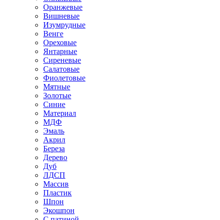
Оранжевые
Вишневые
Изумрудные
Венге
Ореховые
Янтарные
Сиреневые
Салатовые
Фиолетовые
Мятные
Золотые
Синие
Материал
МДФ
Эмаль
Акрил
Береза
Дерево
Дуб
ЛДСП
Массив
Пластик
Шпон
Экошпон
С патиной