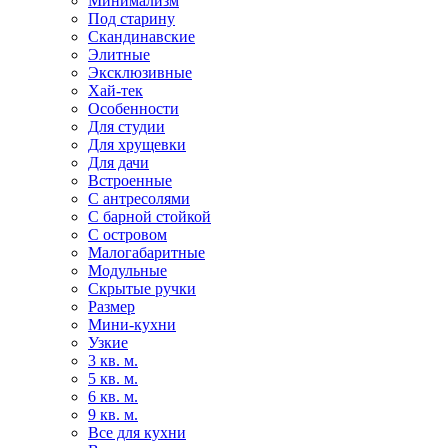
Минимализм
Под старину
Скандинавские
Элитные
Эксклюзивные
Хай-тек
Особенности
Для студии
Для хрущевки
Для дачи
Встроенные
С антресолями
С барной стойкой
С островом
Малогабаритные
Модульные
Скрытые ручки
Размер
Мини-кухни
Узкие
3 кв. м.
5 кв. м.
6 кв. м.
9 кв. м.
Все для кухни