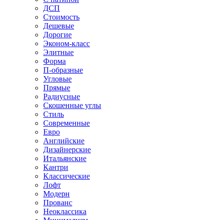
ДСП
Стоимость
Дешевые
Дорогие
Эконом-класс
Элитные
Форма
П-образные
Угловые
Прямые
Радиусные
Скошенные углы
Стиль
Современные
Евро
Английские
Дизайнерские
Итальянские
Кантри
Классические
Лофт
Модерн
Прованс
Неоклассика