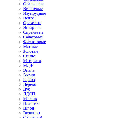
Оранжевые
Вишневые
Изумрудные
Венге
Ореховые
Янтарные
Сиреневые
Салатовые
Фиолетовые
Мятные
Золотые
Синие
Материал
МДФ
Эмаль
Акрил
Береза
Дерево
Дуб
ЛДСП
Массив
Пластик
Шпон
Экошпон
С патиной