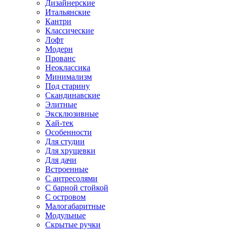
Дизайнерские
Итальянские
Кантри
Классические
Лофт
Модерн
Прованс
Неоклассика
Минимализм
Под старину
Скандинавские
Элитные
Эксклюзивные
Хай-тек
Особенности
Для студии
Для хрущевки
Для дачи
Встроенные
С антресолями
С барной стойкой
С островом
Малогабаритные
Модульные
Скрытые ручки