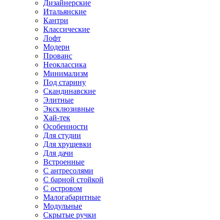
Дизайнерские
Итальянские
Кантри
Классические
Лофт
Модерн
Прованс
Неоклассика
Минимализм
Под старину
Скандинавские
Элитные
Эксклюзивные
Хай-тек
Особенности
Для студии
Для хрущевки
Для дачи
Встроенные
С антресолями
С барной стойкой
С островом
Малогабаритные
Модульные
Скрытые ручки