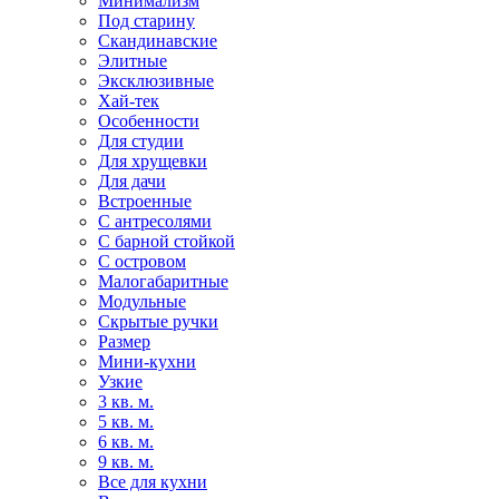
Минимализм
Под старину
Скандинавские
Элитные
Эксклюзивные
Хай-тек
Особенности
Для студии
Для хрущевки
Для дачи
Встроенные
С антресолями
С барной стойкой
С островом
Малогабаритные
Модульные
Скрытые ручки
Размер
Мини-кухни
Узкие
3 кв. м.
5 кв. м.
6 кв. м.
9 кв. м.
Все для кухни