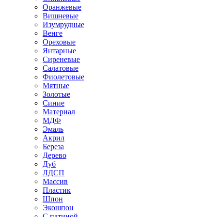
Оранжевые
Вишневые
Изумрудные
Венге
Ореховые
Янтарные
Сиреневые
Салатовые
Фиолетовые
Мятные
Золотые
Синие
Материал
МДФ
Эмаль
Акрил
Береза
Дерево
Дуб
ЛДСП
Массив
Пластик
Шпон
Экошпон
С патиной