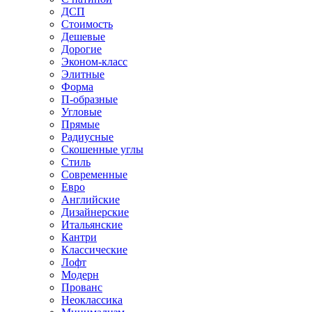
ДСП
Стоимость
Дешевые
Дорогие
Эконом-класс
Элитные
Форма
П-образные
Угловые
Прямые
Радиусные
Скошенные углы
Стиль
Современные
Евро
Английские
Дизайнерские
Итальянские
Кантри
Классические
Лофт
Модерн
Прованс
Неоклассика