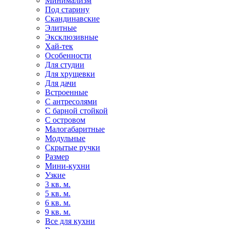
Минимализм
Под старину
Скандинавские
Элитные
Эксклюзивные
Хай-тек
Особенности
Для студии
Для хрущевки
Для дачи
Встроенные
С антресолями
С барной стойкой
С островом
Малогабаритные
Модульные
Скрытые ручки
Размер
Мини-кухни
Узкие
3 кв. м.
5 кв. м.
6 кв. м.
9 кв. м.
Все для кухни