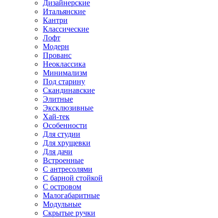
Дизайнерские
Итальянские
Кантри
Классические
Лофт
Модерн
Прованс
Неоклассика
Минимализм
Под старину
Скандинавские
Элитные
Эксклюзивные
Хай-тек
Особенности
Для студии
Для хрущевки
Для дачи
Встроенные
С антресолями
С барной стойкой
С островом
Малогабаритные
Модульные
Скрытые ручки