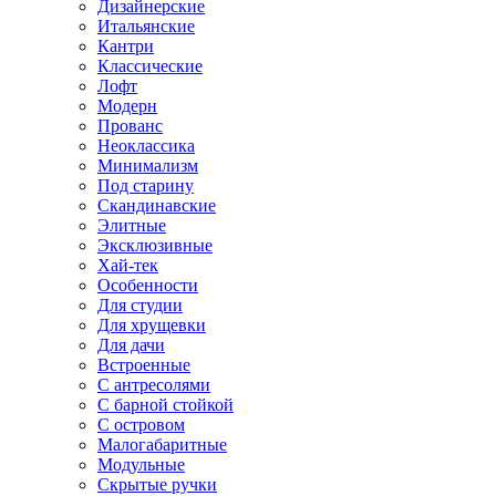
Дизайнерские
Итальянские
Кантри
Классические
Лофт
Модерн
Прованс
Неоклассика
Минимализм
Под старину
Скандинавские
Элитные
Эксклюзивные
Хай-тек
Особенности
Для студии
Для хрущевки
Для дачи
Встроенные
С антресолями
С барной стойкой
С островом
Малогабаритные
Модульные
Скрытые ручки