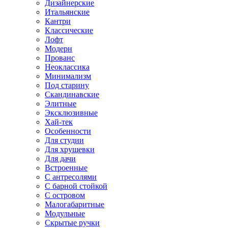
Дизайнерские
Итальянские
Кантри
Классические
Лофт
Модерн
Прованс
Неоклассика
Минимализм
Под старину
Скандинавские
Элитные
Эксклюзивные
Хай-тек
Особенности
Для студии
Для хрущевки
Для дачи
Встроенные
С антресолями
С барной стойкой
С островом
Малогабаритные
Модульные
Скрытые ручки