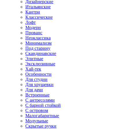
Дизайнерские
Итальянские
Кантри
Классические
Лофт
Модерн
Прованс
Неоклассика
Минимализм
Под старину
Скандинавские
Элитные
Эксклюзивные
Хай-тек
Особенности
Для студии
Для хрущевки
Для дачи
Встроенные
С антресолями
С барной стойкой
С островом
Малогабаритные
Модульные
Скрытые ручки