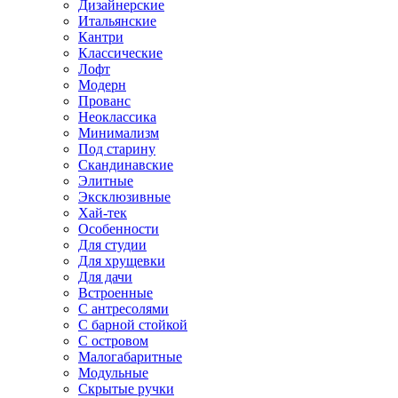
Дизайнерские
Итальянские
Кантри
Классические
Лофт
Модерн
Прованс
Неоклассика
Минимализм
Под старину
Скандинавские
Элитные
Эксклюзивные
Хай-тек
Особенности
Для студии
Для хрущевки
Для дачи
Встроенные
С антресолями
С барной стойкой
С островом
Малогабаритные
Модульные
Скрытые ручки