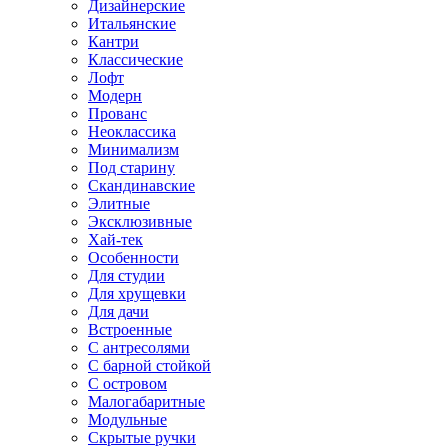
Дизайнерские
Итальянские
Кантри
Классические
Лофт
Модерн
Прованс
Неоклассика
Минимализм
Под старину
Скандинавские
Элитные
Эксклюзивные
Хай-тек
Особенности
Для студии
Для хрущевки
Для дачи
Встроенные
С антресолями
С барной стойкой
С островом
Малогабаритные
Модульные
Скрытые ручки