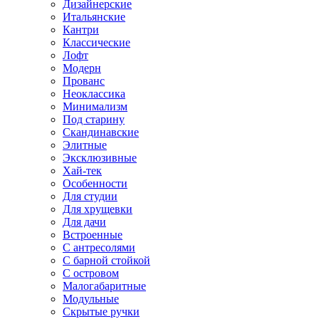
Дизайнерские
Итальянские
Кантри
Классические
Лофт
Модерн
Прованс
Неоклассика
Минимализм
Под старину
Скандинавские
Элитные
Эксклюзивные
Хай-тек
Особенности
Для студии
Для хрущевки
Для дачи
Встроенные
С антресолями
С барной стойкой
С островом
Малогабаритные
Модульные
Скрытые ручки