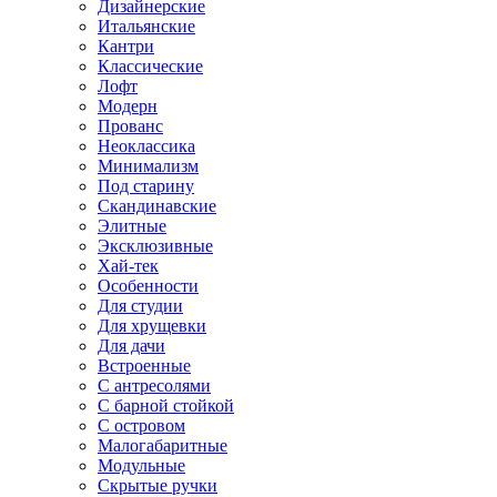
Дизайнерские
Итальянские
Кантри
Классические
Лофт
Модерн
Прованс
Неоклассика
Минимализм
Под старину
Скандинавские
Элитные
Эксклюзивные
Хай-тек
Особенности
Для студии
Для хрущевки
Для дачи
Встроенные
С антресолями
С барной стойкой
С островом
Малогабаритные
Модульные
Скрытые ручки